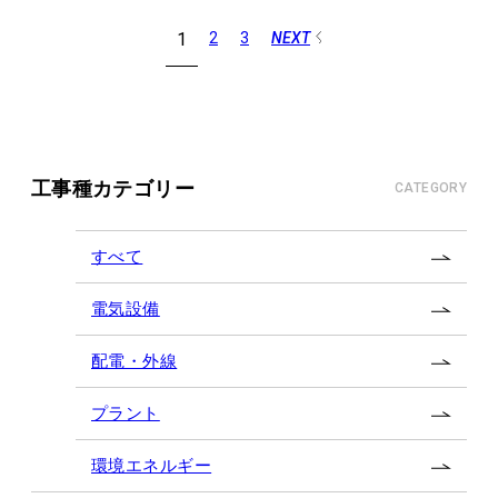
1
2
3
NEXT
投
稿
の
ペ
ー
工事種カテゴリー
CATEGORY
ジ
送
すべて
り
電気設備
配電・外線
プラント
環境エネルギー