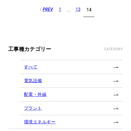
PREV
1
…
13
14
投
稿
の
ペ
ー
工事種カテゴリー
CATEGORY
ジ
送
すべて
り
電気設備
配電・外線
プラント
環境エネルギー